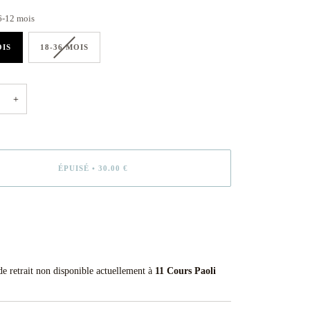
6-12 mois
OIS
18-36 MOIS
+
ÉPUISÉ
•
30.00 €
ACHETER MAINTENANT
de retrait non disponible actuellement à
11 Cours Paoli