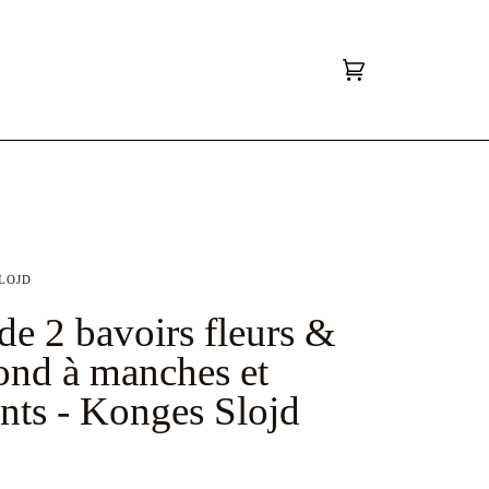
Panier
(0)
LOJD
de 2 bavoirs fleurs &
ond à manches et
nts - Konges Slojd