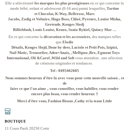
Elle a sélectionné
les marques les plus prestigieuses
en ce qui concerne la
mode bébé, enfant et adolescent (0-16 ans) parmi lesquelles,
Tartine
et Chocolat, K-Way, Bellerose, Marc
Jacobs, Zadig et Voltaire, Hugo Boss, Chloé, Pyrenex, Louise Misha,
Gertrude, Konges Slodj
Billieblush, Louis Louise, Kenzo, Sonia Rykiel, Quincy Mae …
En ce qui concerne la
décoration et les accessoires
, des marques telles
que
Elodie
Détails, Konges Slojd, Done by deer, Luciole et Petit Pois, Izipizi,
Nail Matic, Trousselier, Aden+Anais, , Mellipou ,Rex, Egmont Toys
International, Oli &Carol ,Wild and Soft
vous attendent.. une sélection
de créations originales et tendances.
Tel : 0495462605
Nous sommes heureux d'être là avec vous pour cette nouvelle saison .. et
de
faire ce que l'on aime .. vous conseiller, vous habiller, vous rendre
encore plus beau, vous rendre heureux !!
Merci d'être vous, Fashion Bisous ,Cathy et la team Little
BOUTIQUE
11 Cours Paoli 20250 Corte