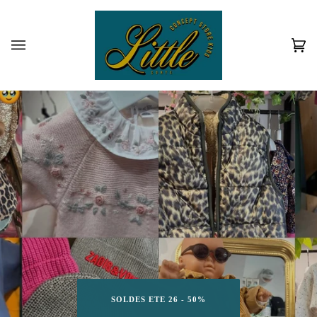
Passer
au
contenu
Pan
(0)
SOLDES ETE 26 - 50%