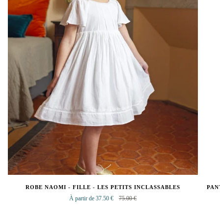
ROBE NAOMI - FILLE - LES PETITS INCLASSABLES
PAN
À partir de 37.50 €
75.00 €