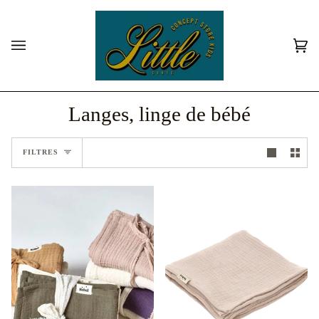
Passer
au
contenu
Pan
(0)
Langes, linge de bébé
FILTRES