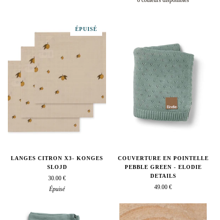
6 couleurs disponibles
Amande
Caramel
Kaki
vieux
Noir
beige
ÉPUISÉ
rose
LANGES CITRON X3- KONGES
COUVERTURE EN POINTELLE
SLOJD
PEBBLE GREEN - ELODIE
DETAILS
30.00 €
49.00 €
Épuisé