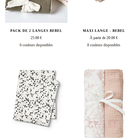
PACK DE 2 LANGES BEBEL
MAXI LANGE - BEBEL
25.00 €
À partir de 20.00 €
6 couleurs disponibles
8 couleurs disponibles
Kaki
Caramel
Amande
Vieux
Grège
camel
Caramel
vieux
Amande
Crème
kaki
Grège
C
rose
rose