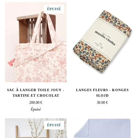
amande
vieux
Caramel
camel
Terracotta
Kaki
Beige
ÉPUISÉ
rose
SAC À LANGER TOILE JOUY -
LANGES FLEURS - KONGES
TARTINE ET CHOCOLAT
SLOJD
200.00 €
30.00 €
Épuisé
ÉPUISÉ