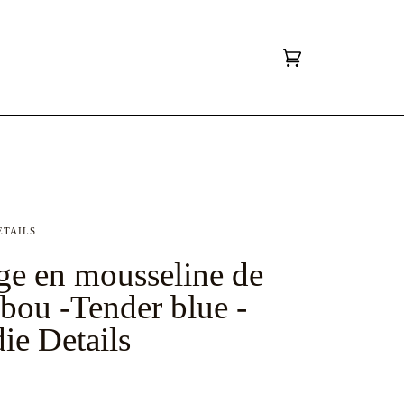
Panier
(0)
ÉTAILS
ge en mousseline de
ou -Tender blue -
ie Details