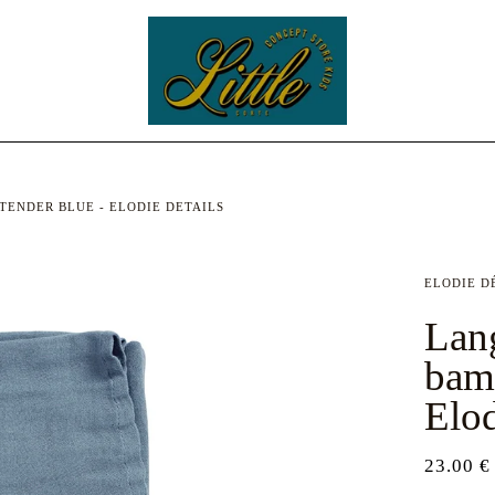
TENDER BLUE - ELODIE DETAILS
ELODIE D
Lan
bamb
Elod
23.00 €