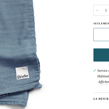
−
SEULEME
Service 
Habituel
Affiche
LA DESCR