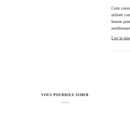
Cette couve
utilisée co
housse pour
nombreuses
Lire la suit
VOUS POURRIEZ AIMER