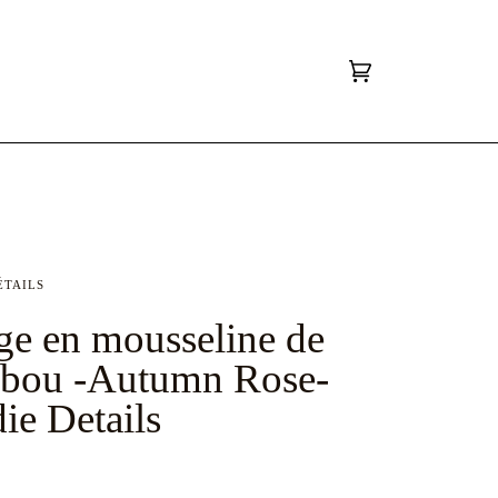
Panier
(0)
ÉTAILS
ge en mousseline de
bou -Autumn Rose-
ie Details