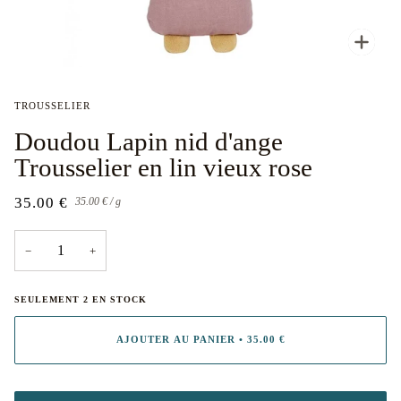
Enfoc
TROUSSELIER
Doudou Lapin nid d'ange
Trousselier en lin vieux rose
35.00 €
Prix
par
35.00 €
/
g
unitaire
−
+
SEULEMENT
2
EN STOCK
AJOUTER AU PANIER
•
35.00 €