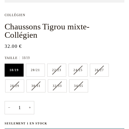
COLLÉGIEN
Chaussons Tigrou mixte-
Collégien
32.00 €
18/19
TAILLE
18/19
20/21
22/23
24/25
26/27
28/29
30/31
32/33
34/35
−
+
SEULEMENT
1
EN STOCK