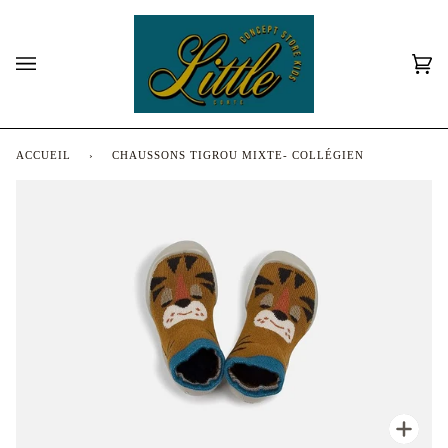
Passer
au
contenu
Pan
(0)
ACCUEIL
›
CHAUSSONS TIGROU MIXTE- COLLÉGIEN
Enfoc