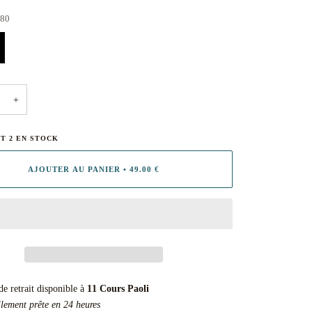
80
+
NT
2
EN STOCK
AJOUTER AU PANIER
•
49.00 €
de retrait disponible à
11 Cours Paoli
lement prête en 24 heures