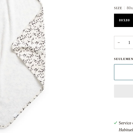
80x
SIZE
80X80
−
SEULEME
Service 
Habituel